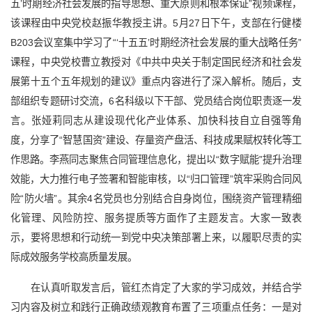
五’时期经济社会发展的指导思想、重大原则和根本保证”视频课程，
该课程由中央党校赵振华教授主讲。5月27日下午，支部在行健楼
B203会议室集中学习了“‘十五五’时期经济社会发展的重大战略任务”
课程，中央党校曹立教授对《中共中央关于制定国民经济和社会发
展第十五个五年规划的建议》重点内容进行了深入解析。随后，支
部组织专题研讨交流，6名科级以下干部、党员结合岗位职责逐一发
言。张娅莉同志从建设现代化产业体系、加快科技自立自强等角
度，分享了“智慧国资”建设、存量资产盘活、科技成果赋权转化等工
作思路。李燕同志聚焦合同管理信息化，提出以“数字赋能”提升治理
效能，大力推行电子签署和智能审核，以“归口管理”筑牢采购合同风
险“防火墙”。其余4名党员也分别结合自身岗位，围绕资产管理精细
化管理、风险防控、服务提质等方面作了主题发言。大家一致表
示，要将思想和行动统一到党中央决策部署上来，以履职尽责的实
际成效服务学校高质量发展。
在认真听取发言后，管红杰肯定了大家的学习成效，并结合学
习内容及树立和践行正确政绩观教育布置了三项重点任务：一是对