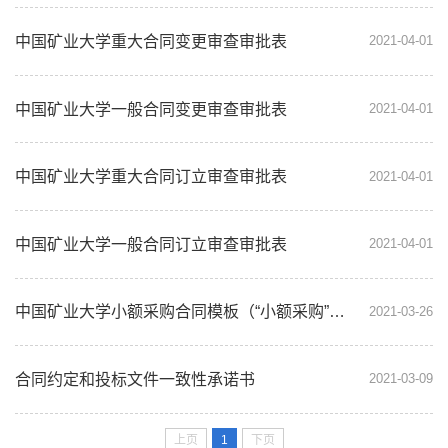
中国矿业大学重大合同变更审查审批表
2021-04-01
中国矿业大学一般合同变更审查审批表
2021-04-01
中国矿业大学重大合同订立审查审批表
2021-04-01
中国矿业大学一般合同订立审查审批表
2021-04-01
中国矿业大学小额采购合同模板（“小额采购”按照《中国矿业大学采购项目与其他竞争性项目实施范围及限额标准》确定）
2021-03-26
合同约定和投标文件一致性承诺书
2021-03-09
上页
1
下页