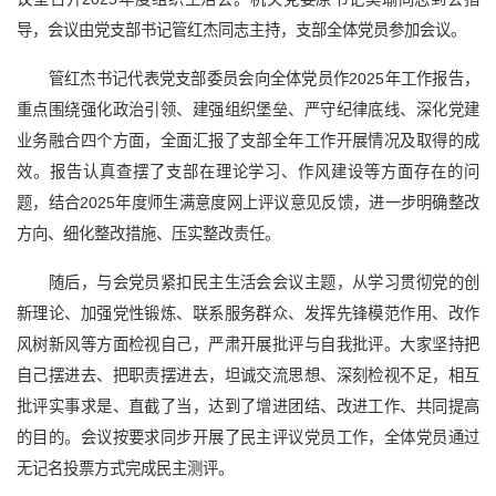
导，会议由党支部书记管红杰同志主持，支部全体党员参加会议。
管红杰书记代表党支部委员会向全体党员作2025年工作报告，
重点围绕强化政治引领、建强组织堡垒、严守纪律底线、深化党建
业务融合四个方面，全面汇报了支部全年工作开展情况及取得的成
效。报告认真查摆了支部在理论学习、作风建设等方面存在的问
题，结合2025年度师生满意度网上评议意见反馈，进一步明确整改
方向、细化整改措施、压实整改责任。
随后，与会党员紧扣民主生活会会议主题，从学习贯彻党的创
新理论、加强党性锻炼、联系服务群众、发挥先锋模范作用、改作
风树新风等方面检视自己，严肃开展批评与自我批评。大家坚持把
自己摆进去、把职责摆进去，坦诚交流思想、深刻检视不足，相互
批评实事求是、直截了当，达到了增进团结、改进工作、共同提高
的目的。会议按要求同步开展了民主评议党员工作，全体党员通过
无记名投票方式完成民主测评。