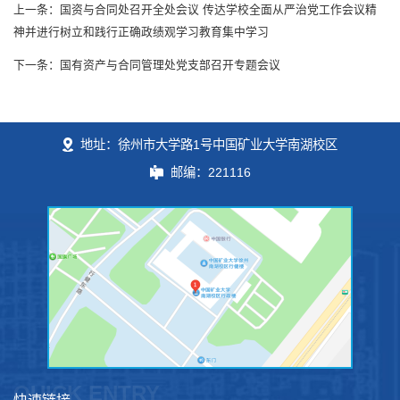
上一条：国资与合同处召开全处会议 传达学校全面从严治党工作会议精
神并进行树立和践行正确政绩观学习教育集中学习
下一条：国有资产与合同管理处党支部召开专题会议
地址：徐州市大学路1号中国矿业大学南湖校区
邮编：221116
QUICK ENTRY